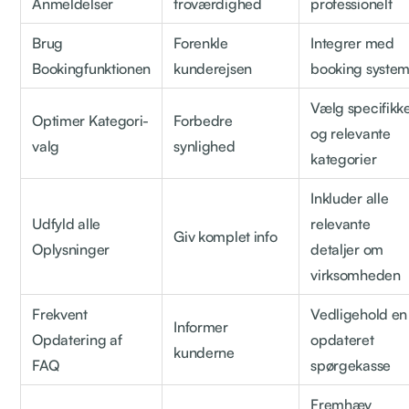
Anmeldelser
troværdighed
professionelt
Brug
Forenkle
Integrer med
Bookingfunktionen
kunderejsen
booking syste
Vælg specifikk
Optimer Kategori-
Forbedre
og relevante
valg
synlighed
kategorier
Inkluder alle
Udfyld alle
relevante
Giv komplet info
Oplysninger
detaljer om
virksomheden
Frekvent
Vedligehold en
Informer
Opdatering af
opdateret
kunderne
FAQ
spørgekasse
Fremhæv