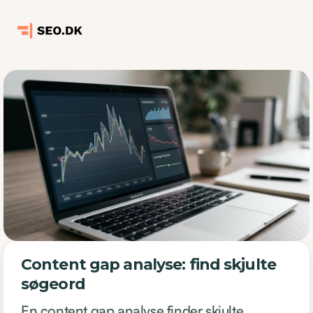
Content gap analyse: find skjulte
søgeord
En content gap analyse finder skjulte