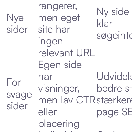
rangerer,
Ny side
Nye
men eget
klar
sider
site har
søgeint
ingen
relevant URL
Egen side
har
Udvidel
For
visninger,
bedre st
svage
men lav CTR
stærker
sider
eller
page S
placering