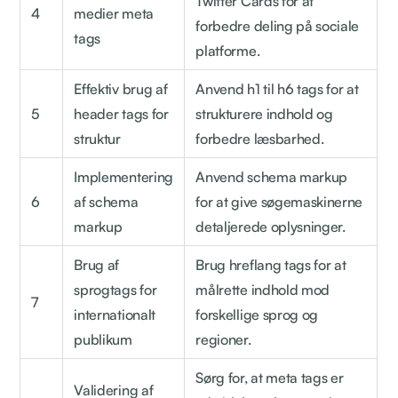
Twitter Cards for at
4
medier meta
forbedre deling på sociale
tags
platforme.
Effektiv brug af
Anvend h1 til h6 tags for at
5
header tags for
strukturere indhold og
struktur
forbedre læsbarhed.
Implementering
Anvend schema markup
6
af schema
for at give søgemaskinerne
markup
detaljerede oplysninger.
Brug af
Brug hreflang tags for at
sprogtags for
målrette indhold mod
7
internationalt
forskellige sprog og
publikum
regioner.
Sørg for, at meta tags er
Validering af