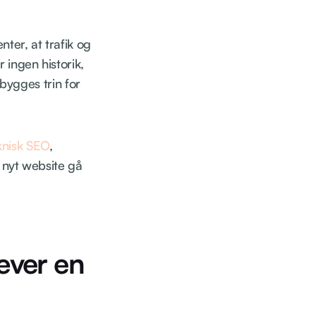
nter, at trafik og
 ingen historik,
 bygges trin for
knisk SEO
,
 nyt website gå
æver en