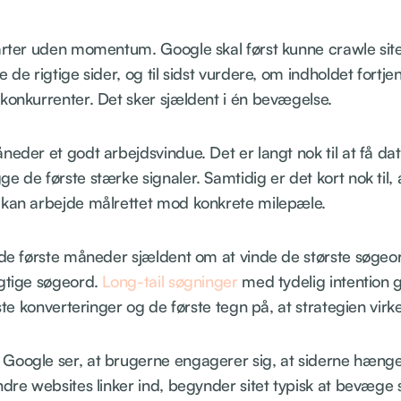
arter uden momentum. Google skal først kunne crawle site
 de rigtige sider, og til sidst vurdere, om indholdet fortj
konkurrenter. Det sker sjældent i én bevægelse.
neder et godt arbejdsvindue. Det er langt nok til at få da
e de første stærke signaler. Samtidig er det kort nok til, 
 kan arbejde målrettet mod konkrete milepæle.
 de første måneder sjældent om at vinde de største søgeo
igtige søgeord.
Long-tail søgninger
med tydelig intention g
rste konverteringer og de første tegn på, at strategien virke
Google ser, at brugerne engagerer sig, at siderne hæn
ndre websites linker ind, begynder sitet typisk at bevæge 