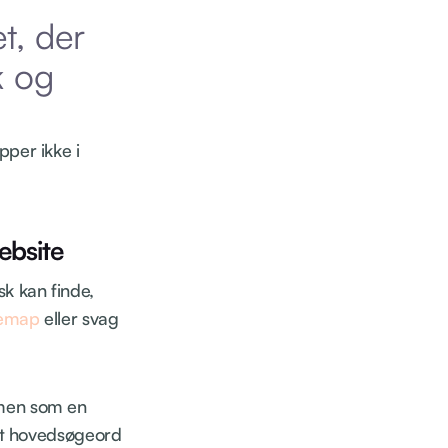
t, der
k og
pper ikke i
ebsite
k kan finde,
temap
eller svag
 men som en
. Ét hovedsøgeord