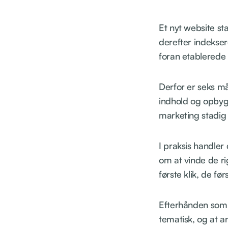
Et nyt website st
derefter indeksere
foran etablerede 
Derfor er seks må
indhold og opbygg
marketing stadig
I praksis handler
om at vinde de r
første klik, de fø
Efterhånden som 
tematisk, og at a