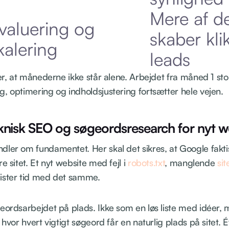
Mere af de
valuering og
skaber kli
kalering
leads
 er, at månederne ikke står alene. Arbejdet fra måned 1 sto
, optimering og indholdsjustering fortsætter hele vejen.
knisk SEO og søgeordsresearch for nyt w
ler om fundamentet. Her skal det sikres, at Google faktis
e sitet. Et nyt website med fejl i
robots.txt
, manglende
si
ister tid med det samme.
eordsarbejdet på plads. Ikke som en løs liste med idéer,
, hvor hvert vigtigt søgeord får en naturlig plads på sitet