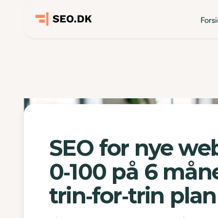
Fors
SEO for nye web
0‑100 på 6 mån
trin‑for‑trin plan