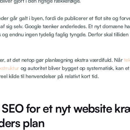
bliver gjort i den rigtige rækkefølge.
 går galt i byen, fordi de publicerer et flot site og forve
af sig selv. Google tænker anderledes. Et nyt domæne har
ks og endnu ingen tydelig faglig tyngde. Derfor skal tilliden
r, at det netop gør planlægning ekstra værdifuld. Når
te
nkstruktur
og autoritet bliver bygget op systematisk, kan et
 reel kilde til henvendelser på relativt kort tid.
 SEO for et nyt website kr
ers plan