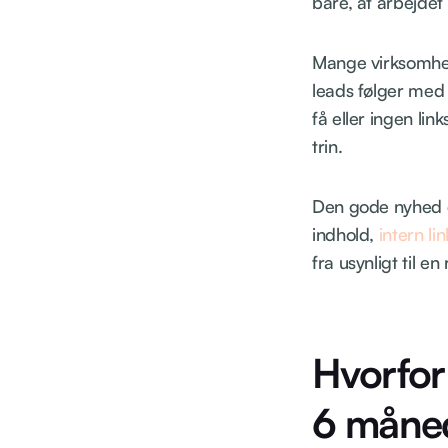
bare, at arbejdet 
Mange virksomheder
leads følger med 
få eller ingen lin
trin.
Den gode nyhed e
indhold,
intern li
fra usynligt til en
Hvorfor
6 måned