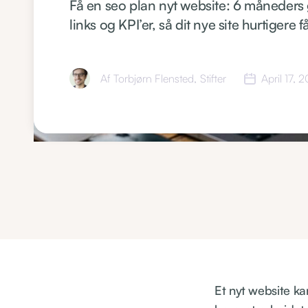
Få en seo plan nyt website: 6 måneders g
links og KPI’er, så dit nye site hurtigere 
Af
Torbjørn Flensted
,
Stifter
April 17, 
Et nyt website ka