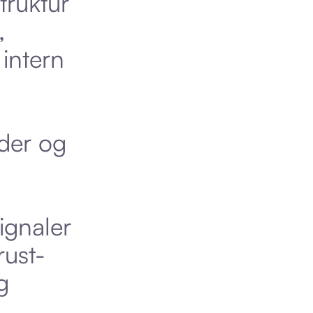
struktur
,
intern
ider og
signaler
rust-
g