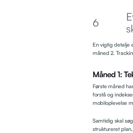
E
6
s
En vigtig detalje
måned 2. Tracking
Måned 1: Te
Første måned hand
forstå og indekser
mobiloplevelse m
Samtidig skal søg
struktureret plan