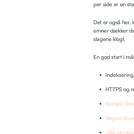
per side er en st
Det er også her, 
emner dækker de 
slagene klogt.
En god start i mån
Indekserin
HTTPS og m
Google Sea
Søgeordsan
URL-struktu