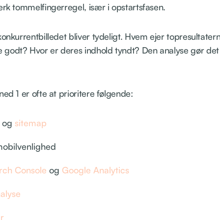
ærk tommelfingerregel, især i opstartsfasen.
konkurrentbilledet bliver tydeligt. Hvem ejer topresultater
godt? Hvor er deres indhold tyndt? Den analyse gør det
ed 1 er ofte at prioritere følgende:
g og
sitemap
obilvenlighed
rch Console
og
Google Analytics
alyse
r