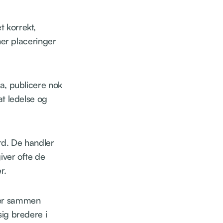
t korrekt,
ener placeringer
ta, publicere nok
at ledelse og
rd. De handler
iver ofte de
r.
ger sammen
sig bredere i