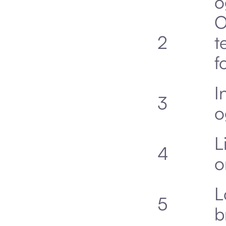
o
O
2
t
f
I
3
o
L
4
o
L
5
b