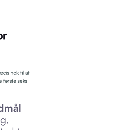
or
cis nok til at
e første seks
dmål
g,