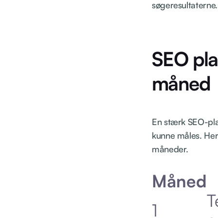
søgeresultaterne.
SEO pla
måned
En stærk SEO-plan 
kunne måles. Her 
måneder.
Måned
T
1