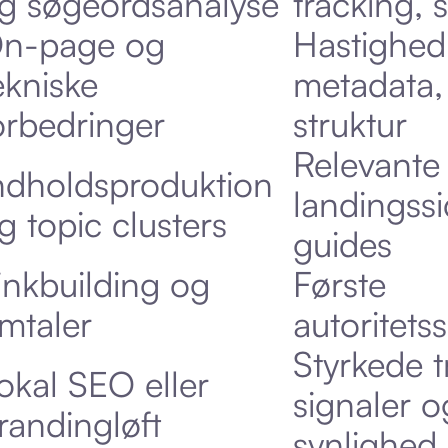
g søgeordsanalyse
tracking, 
n-page og
Hastighed
ekniske
metadata, 
orbedringer
struktur
Relevante
ndholdsproduktion
landingss
g topic clusters
guides
inkbuilding og
Første
mtaler
autoritets
Styrkede t
okal SEO eller
signaler o
randingløft
synlighed