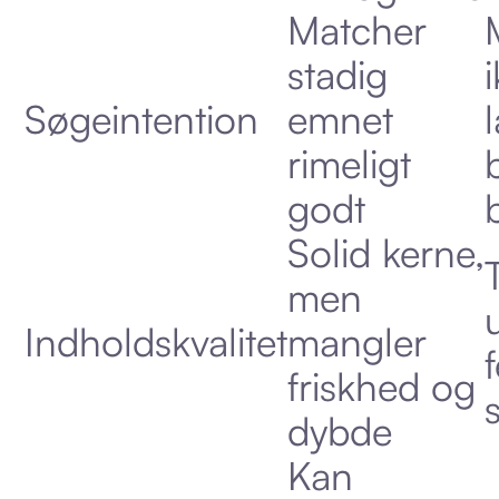
Matcher
stadig
Søgeintention
emnet
rimeligt
godt
Solid kerne,
men
Indholdskvalitet
mangler
f
friskhed og
dybde
Kan