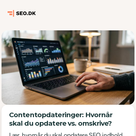
Contentopdateringer: Hvornår
skal du opdatere vs. omskrive?
Lær, hvornår du skal opdatere SEO indhold,